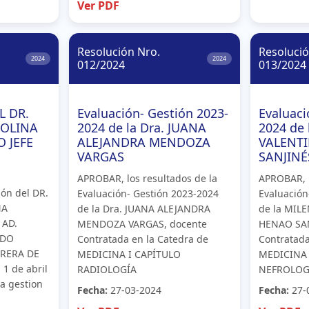
Ver PDF
Resolución Nro.
Resolució
2024
2024
012/2024
013/2024
L DR.
Evaluación- Gestión 2023-
Evaluaci
MOLINA
2024 de la Dra. JUANA
2024 de
 JEFE
ALEJANDRA MENDOZA
VALENT
VARGAS
SANJINÉ
APROBAR, los resultados de la
APROBAR, l
ón del DR.
Evaluación- Gestión 2023-2024
Evaluación
NA
de la Dra. JUANA ALEJANDRA
de la MIL
 AD.
MENDOZA VARGAS, docente
HENAO SAN
ADO
Contratada en la Catedra de
Contratada
RRERA DE
MEDICINA I CAPÍTULO
MEDICINA 
 1 de abril
RADIOLOGÍA
NEFROLOG
a gestion
Fecha:
27-03-2024
Fecha:
27-