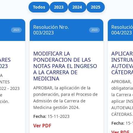
Todos
2023
2024
2025
Resolución Nro.
Resolució
2023
2023
003/2023
004/2023
MODIFICAR LA
APLICAR
ARES
PONDERACION DE LAS
INSTRU
023
NOTAS PARA EL INGRESO
AUTOEV
A LA CARRERA DE
CÁTEDR
LA
MEDICINA
APROBAR, 
NTES
APROBAR, la aplicación de la
obligatori
22 - 2023
ponderación, para el Proceso de
la Carrera
 e
Admisión de la Carrera de
aplicar I
ción.
Medicina gestión 2024.
AUTOEVAL
CÁTEDRAS
Fecha:
15-11-2023
Fecha:
15-
Ver PDF
Ver PDF