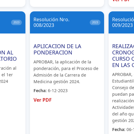
Resolución Nro.
Resolució
2023
2023
008/2023
009/2023
APLICACION DE LA
REALIZA
ON AL
PONDERACION
CRONOG
ATORIO
CURSO 
APROBAR, la aplicación de la
EN LAS 
ración al
ponderación, para el Proceso de
APROBAR, 
 el 1er
Admisión de la Carrera de
Estudianti
2024
Medicina gestión 2024.
Consejo de
Fecha:
6-12-2023
puedan par
Ver PDF
realizació
Actividade
del año qu
gestión 20
Fecha:
06-