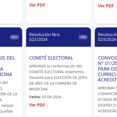
Ver PDF
Ver PDF
Resolución Nro.
Resolució
2024
2024
022/2024
023/2024
IS DEL
COMITÉ ELECTORAL
CONVOC
N° 01/2
APROBAR la conformación del
LA
PARA D
COMITÉ ELECTORAL estamento
ICINA
CURRICU
Docente para ELECCIÓN DE JEFES
ACREDI
n del
DE AÑO DE LA CARRERA DE
APROBAR la
EL
MEDICINA.
CONVOCAT
IÓN DE LA
Fecha:
03-04-2024
01/2024 R
A,
Ver PDF
DISEÑO CU
 Salazar
ACREDITAC
s Dueñas