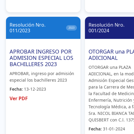
Resolución Nro.
Resolución Nro.
2023
011/2023
001/2024
APROBAR INGRESO POR
OTORGAR una PL
ADMISION ESPECIAL LOS
ADICIONAL
BACHILLERES 2023
OTORGAR una PLAZA
APROBAR, ingreso por admisión
ADICIONAL, en la mod
especial los bachilleres 2023
Admisión Especial Ges
para la Carrera de Me
Fecha:
13-12-2023
la Facultad de Medicin
Ver PDF
Enfermería, Nutrición 
Tecnología Médica, a f
Sra. NICOL BIANCA T
QUISBERT con C.l. 13
Fecha:
31-01-2024