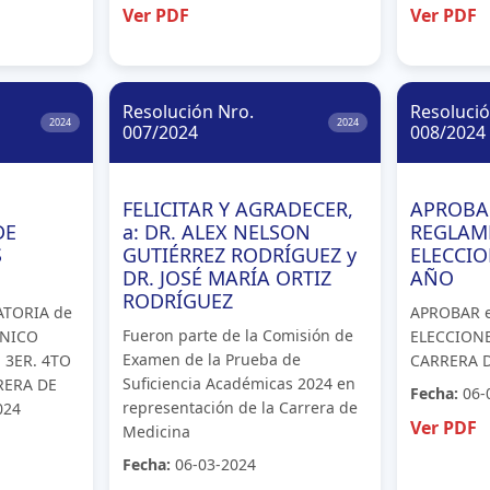
Ver PDF
Ver PDF
Resolución Nro.
Resolució
2024
2024
007/2024
008/2024
FELICITAR Y AGRADECER,
APROBA
DE
a: DR. ALEX NELSON
REGLAM
S
GUTIÉRREZ RODRÍGUEZ y
ELECCIO
DR. JOSÉ MARÍA ORTIZ
AÑO
RODRÍGUEZ
ATORIA de
APROBAR 
Fueron parte de la Comisión de
CNICO
ELECCIONE
Examen de la Prueba de
 3ER. 4TO
CARRERA 
Suficiencia Académicas 2024 en
RERA DE
Fecha:
06-
representación de la Carrera de
024
Ver PDF
Medicina
Fecha:
06-03-2024