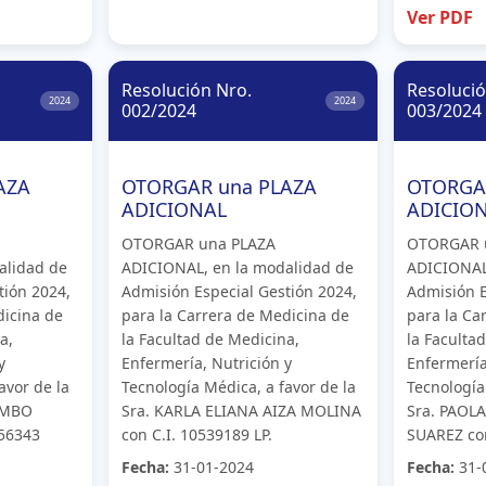
Ver PDF
Resolución Nro.
Resolució
2024
2024
002/2024
003/2024
AZA
OTORGAR una PLAZA
OTORGA
ADICIONAL
ADICIO
OTORGAR una PLAZA
OTORGAR 
alidad de
ADICIONAL, en la modalidad de
ADICIONAL
tión 2024,
Admisión Especial Gestión 2024,
Admisión E
dicina de
para la Carrera de Medicina de
para la Ca
a,
la Facultad de Medicina,
la Faculta
y
Enfermería, Nutrición y
Enfermería
avor de la
Tecnología Médica, a favor de la
Tecnología
AMBO
Sra. KARLA ELIANA AIZA MOLINA
Sra. PAOL
756343
con C.I. 10539189 LP.
SUAREZ con
Fecha:
31-01-2024
Fecha:
31-