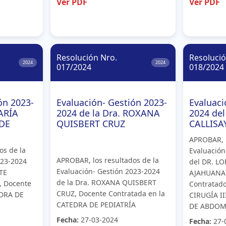
Ver PDF
Ver PDF
Resolución Nro.
Resolució
2024
2024
017/2024
018/2024
ón 2023-
Evaluación- Gestión 2023-
Evaluaci
ARÍA
2024 de la Dra. ROXANA
2024 de
DE
QUISBERT CRUZ
CALLIS
APROBAR, l
os de la
Evaluación
APROBAR, los resultados de la
023-2024
del DR. L
Evaluación- Gestión 2023-2024
TE
AJAHUANA
de la Dra. ROXANA QUISBERT
, Docente
Contratad
CRUZ, Docente Contratada en la
EDRA DE
CIRUGÍA I
CATEDRA DE PEDIATRÍA
DE ABDOM
Fecha:
27-03-2024
Fecha:
27-