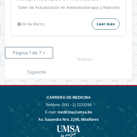
Taller de Actualización en Antibioticoterapia y Nutrición
04 de
Marzo
Leer más
Página 1 de 7
Anterior
Siguiente
CARRERA DE MEDICINA
Teléfono: (591 - 2)
2223296
E-mail:
medicina@umsa.bo
Av. Saavedra Nro. 2246, Miraflores