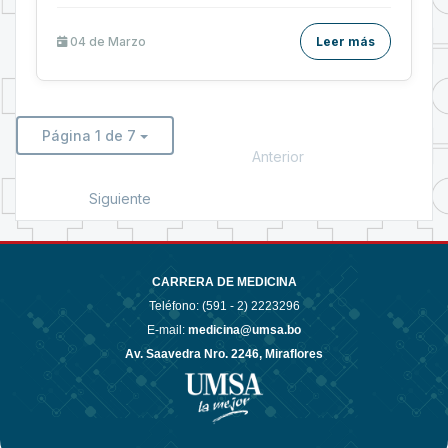
04 de
Marzo
Leer más
Página 1 de 7
Anterior
Siguiente
CARRERA DE MEDICINA
Teléfono: (591 - 2)
2223296
E-mail:
medicina@umsa.bo
Av. Saavedra Nro. 2246, Miraflores